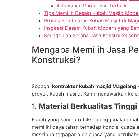
4. Layanan Purna Jual Terbaik
Tips Memilih Desain Kubah Masjid Mode
Proses Pembuatan Kubah Masjid di Mage
Inspirasi Desain Kubah Modern yang Ba
Keunggulan Sarana Jasa Konstruksi seb
Mengapa Memilih Jasa Pe
Konstruksi?
Sebagai
kontraktor kubah masjid Magelang
y
proyek kubah masjid. Kami menawarkan kelebih
1.
Material Berkualitas Tinggi
Kubah yang kami produksi menggunakan materia
memiliki daya tahan terhadap kondisi cuaca 
meskipun terpapar oleh cuaca yang berubah-